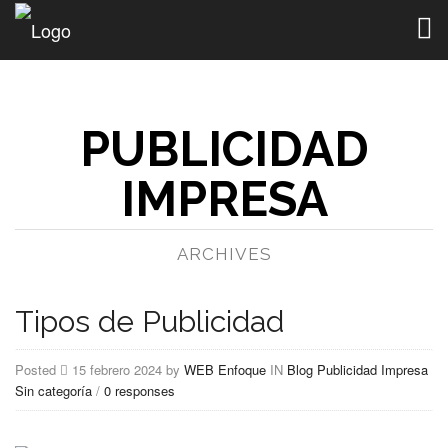
Togg
navig
PUBLICIDAD
IMPRESA
ARCHIVES
Tipos de Publicidad
Posted
15 febrero 2024 by
WEB Enfoque
IN
Blog
Publicidad Impresa
Sin categoría
/
0 responses