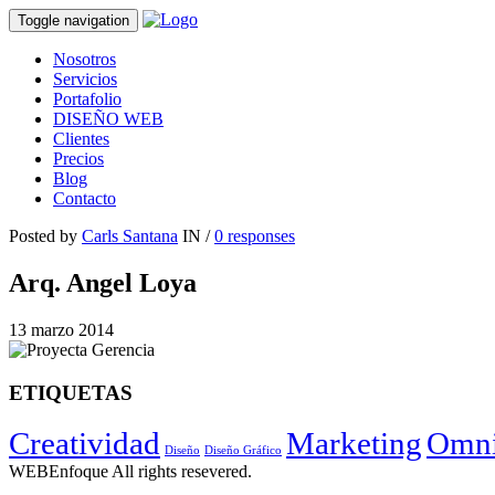
Toggle navigation
Nosotros
Servicios
Portafolio
DISEÑO WEB
Clientes
Precios
Blog
Contacto
Posted by
Carls Santana
IN /
0 responses
Arq. Angel Loya
13 marzo 2014
ETIQUETAS
Creatividad
Marketing
Omni
Diseño
Diseño Gráfico
WEBEnfoque All rights resevered.