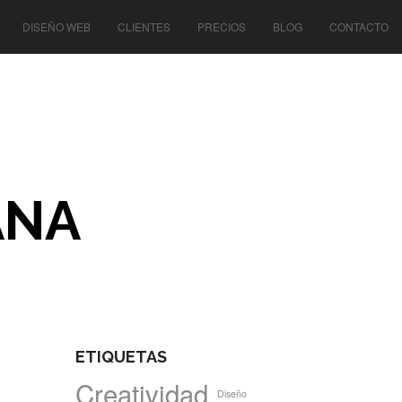
DISEÑO WEB
CLIENTES
PRECIOS
BLOG
CONTACTO
ANA
ETIQUETAS
Creatividad
Diseño