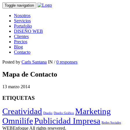
Toggle navigation
Nosotros
Servicios
Portafolio
DISEÑO WEB
Clientes
Precios
Blog
Contacto
Posted by
Carls Santana
IN /
0 responses
Mapa de Contacto
13 marzo 2014
ETIQUETAS
Creatividad
Marketing
Diseño
Diseño Gráfico
Omnilife
Publicidad Impresa
Redes Sociales
WEBEnfoque All rights resevered.