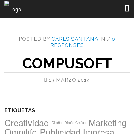
Togg
navig
POSTED BY
CARLS SANTANA
IN /
0
RESPONSES
COMPUSOFT
13 MARZO 2014
ETIQUETAS
Creatividad
Marketing
Diseño
Diseño Gráfico
Omnilife
Publicidad Impresa